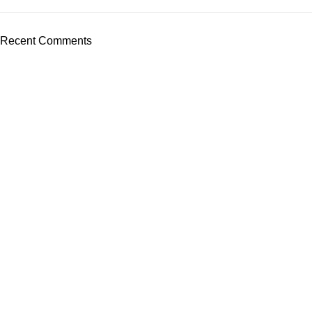
Recent Comments
Transforming web design into a powerful engine for brand
growth.
MENU
HOME
ABOUT US
OUR WORKS