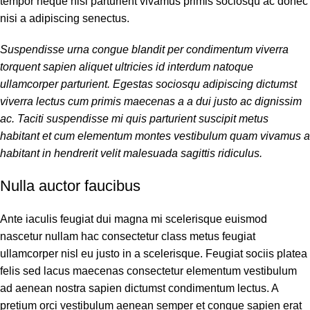
tempor neque nisl parturient vivamus primis sociosqu ac donec
nisi a adipiscing senectus.
Suspendisse urna congue blandit per condimentum viverra
torquent sapien aliquet ultricies id interdum natoque
ullamcorper parturient. Egestas sociosqu adipiscing dictumst
viverra lectus cum primis maecenas a a dui justo ac dignissim
ac. Taciti suspendisse mi quis parturient suscipit metus
habitant et cum elementum montes vestibulum quam vivamus a
habitant in hendrerit velit malesuada sagittis ridiculus.
Nulla auctor faucibus
Ante iaculis feugiat dui magna mi scelerisque euismod
nascetur nullam hac consectetur class metus feugiat
ullamcorper nisl eu justo in a scelerisque. Feugiat sociis platea
felis sed lacus maecenas consectetur elementum vestibulum
ad aenean nostra sapien dictumst condimentum lectus. A
pretium orci vestibulum aenean semper et congue sapien erat