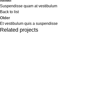
Newer
Suspendisse quam at vestibulum
Back to list
Older
Et vestibulum quis a suspendisse
Related projects
Furniture
A lacus bibendum pulvinar
Transforming web design into a powerful engine for brand
growth.
MENU