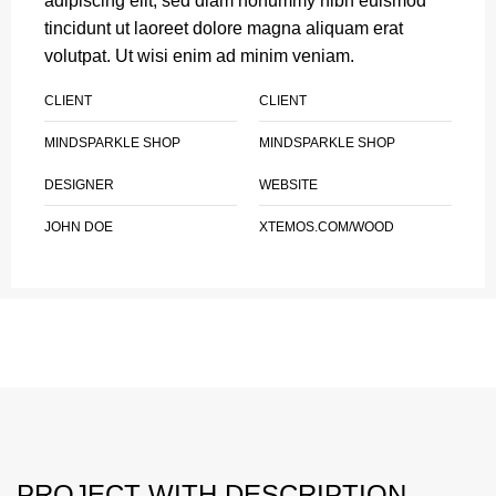
adipiscing elit, sed diam nonummy nibh euismod
tincidunt ut laoreet dolore magna aliquam erat
volutpat. Ut wisi enim ad minim veniam.
CLIENT
CLIENT
MINDSPARKLE SHOP
MINDSPARKLE SHOP
DESIGNER
WEBSITE
JOHN DOE
XTEMOS.COM/WOOD
PROJECT WITH DESCRIPTION