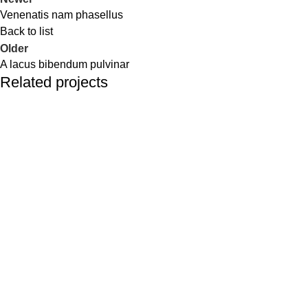
Venenatis nam phasellus
Back to list
Older
A lacus bibendum pulvinar
Related projects
Kitchen
Suspendisse quam at vestibulum
Transforming web design into a powerful engine for brand
growth.
MENU