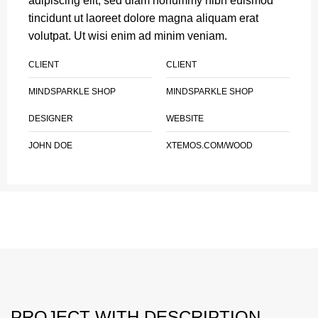
adipiscing elit, sed diam nonummy nibh euismod
tincidunt ut laoreet dolore magna aliquam erat
volutpat. Ut wisi enim ad minim veniam.
CLIENT
CLIENT
MINDSPARKLE SHOP
MINDSPARKLE SHOP
DESIGNER
WEBSITE
JOHN DOE
XTEMOS.COM/WOOD
PROJECT WITH DESCRIPTION